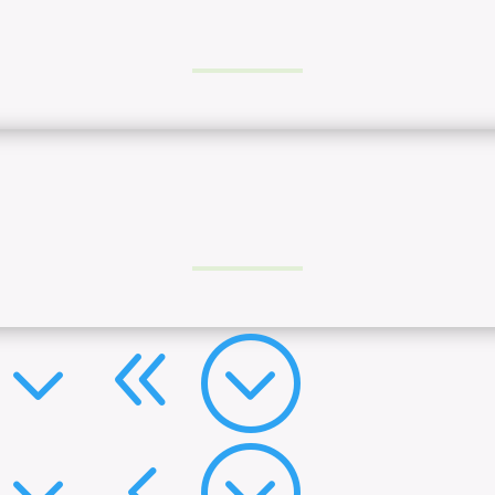
38;
34;