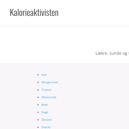
Kalorieaktivisten
Lækre, sunde og f
Alle
Morgenmad
Frokost
Aftensmad
Brød
Kage
Dessert
Snacks