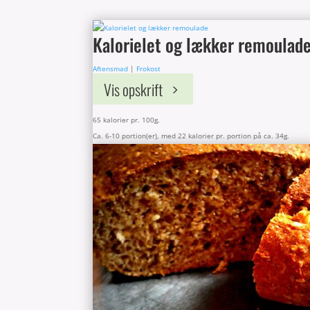
Kalorielet og lækker remoulad
Aftensmad
|
Frokost
Vis opskrift
65 kalorier pr. 100g.
Ca. 6-10 portion(er), med 22 kalorier pr. portion på ca. 34g.