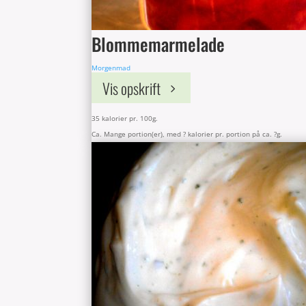
Blommemarmelade
Morgenmad
Vis opskrift
35 kalorier pr. 100g.
Ca. Mange portion(er), med ? kalorier pr. portion på ca. ?g.