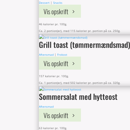
Dessert
|
Snacks
Vis opskrift
46 kalorier pr. 100g.
Ca. 2 portion(er), med 115 kalorier pr. portion på ca. 250g.
Grill toast (tømmermændsmad
Aftensmad
|
Frokost
Vis opskrift
157 kalorier pr. 100g.
Ca. 1 portion(er), med 502 kalorier pr. portion på ca. 320g.
Sommersalat med hytteost
Aftensmad
Vis opskrift
63 kalorier pr. 100g.