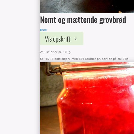
Nemt og mættende grovbrød
Brød
Vis opskrift
248 kalorier pr. 100g.
Ca. 15-18 portion(er), med 134 kalorier pr. portion på ca. 54g.