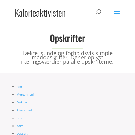
Kalorieaktivisten
Opskrifter
Lækre, sunde og forholdsvis simple
madopskrifter. Der er oplyst
næringsværdier på alle opskrifterne.
Alle
Morgenmad
Frokost
Aftensmad
Brød
Kage
Dessert