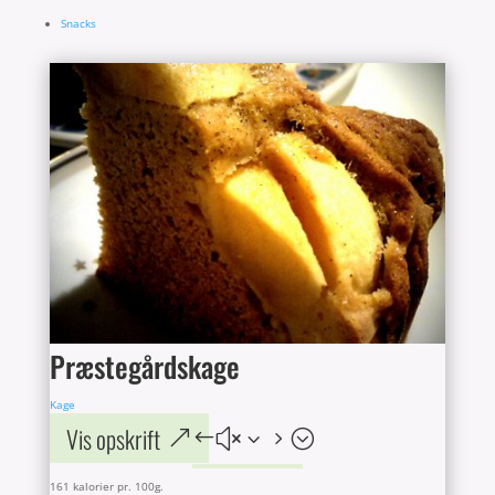
Snacks
Præstegårdskage
Kage
Vis opskrift
161 kalorier pr. 100g.