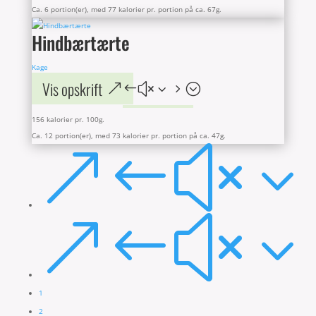
Ca. 6 portion(er), med 77 kalorier pr. portion på ca. 67g.
Hindbærtærte
Kage
Vis opskrift
156 kalorier pr. 100g.
Ca. 12 portion(er), med 73 kalorier pr. portion på ca. 47g.
&#x3
&#x3
1
2