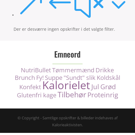
&#x3
Der er desværre ingen opskrifter i det valgte filter.
Emneord
NutriBullet
Tømmermænd
Drikke
Brunch
Fy!
Suppe
"Sundt" slik
Koldskål
Kalorielet
Jul
Grød
Konfekt
Tilbehør
Proteinrig
Glutenfri kage
© Copyright - Samtlige opskrifter & billeder indehaves af
Kalorieaktivisten.