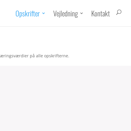
Opskrifter
Vejledning
Kontakt
æringsværdier på alle opskrifterne.
vocadocreme med friskost &
ili
tensmad
|
Frokost
 kalorier pr. 100g.