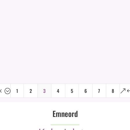
Af
Aftensmad
73 
n
Ca.
146 kalorier pr. 100g.
på
Ca. 6 portion(er), med 162 kalorier pr. portion
på ca. 111g.
Vis opskrift
1
2
3
4
5
6
7
8
4;
&
Emneord