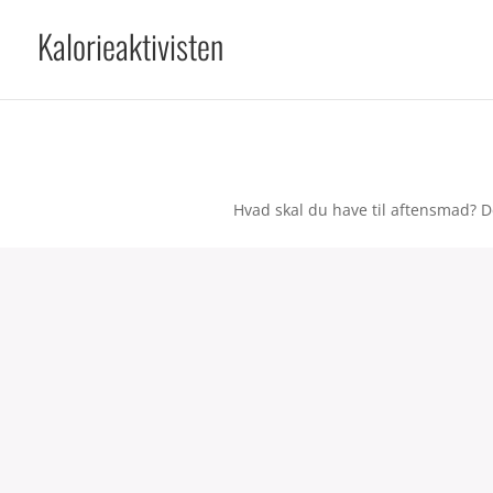
Kalorieaktivisten
Hvad skal du have til aftensmad? D
Kartoffelsalat med sur/sød
skyrdressing
Aftensmad
64 kalorier pr. 100g.