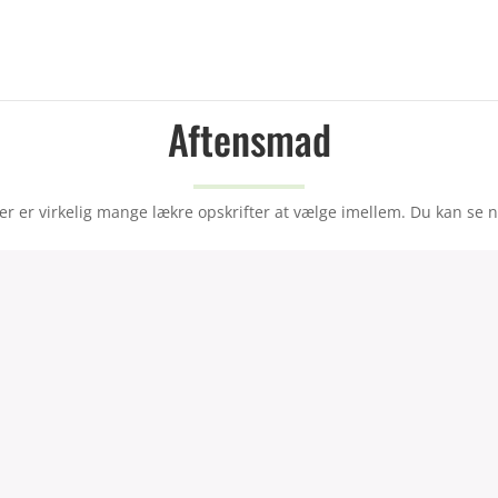
Aftensmad
er er virkelig mange lækre opskrifter at vælge imellem. Du kan se n
Kylling i cremede champignons
A
med nudler & squash
ch
Aftensmad
Af
66 kalorier pr. 100g.
143