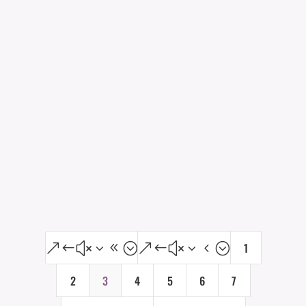
Stuvet spidskål
Aftensmad
53 kalorier pr. 100g.
Ca. 4 portion(er), med 89 kalorier pr. portion på
ca. 168g.
Vis opskrift
1
&#x38;
&#x34;
2
3
4
5
6
7