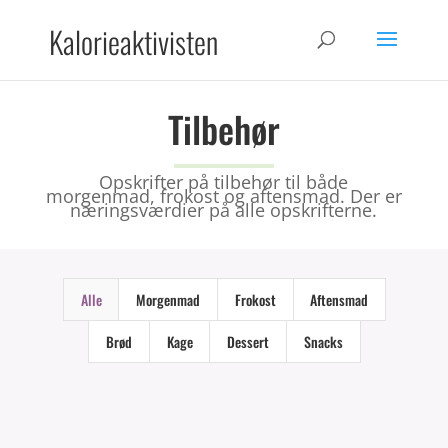
Kalorieaktivisten
Tilbehør
Opskrifter på tilbehør til både
morgenmad, frokost og aftensmad. Der er
næringsværdier på alle opskrifterne.
Alle
Morgenmad
Frokost
Aftensmad
Brød
Kage
Dessert
Snacks
Broccoli sandwich spread