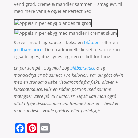
Vend grød, creme & mandler sammen – smag evt. til
med mere vanilje og/eller Perfect Sød.
Servér med frugtsauce – f.eks. en
blåbær
– eller en
jordbærsauce
. Den traditionelle kirsebærsauce kan
også bruges, dog synes jeg den er lidt for tung.
En portion på 150g med 20g
blåbærsauce
& 1g
mandeldrys er på samlet 174 kalorier. Var du gået all-in
med en standard købe risalamande fra f.eks. Kløver +
kirsebærsauce, ville en sådan portion med samme
mængder være på 297 kalorier. Og så kan man også
altid tilføje diskussionen om tomme kalorier – hvad er
mon sundest… Hvide grødris, eller perlebyg?!
F
Pi
E
a
nt
m