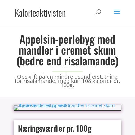
Kalorieaktivisten
Appelsin-perlebyg med
mandler i cremet skum
(bedre end risalamande)
Opskrift på en mindre usund erstatning
for risalamande, med kun 108 kalorier pr.
100g.
Næringsværdier pr. 100g