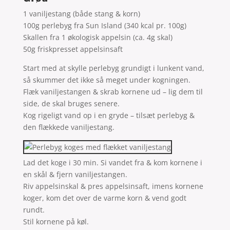
1 vaniljestang (både stang & korn)
100g perlebyg fra Sun Island (340 kcal pr. 100g)
Skallen fra 1 økologisk appelsin (ca. 4g skal)
50g friskpresset appelsinsaft
Start med at skylle perlebyg grundigt i lunkent vand,
så skummer det ikke så meget under kogningen.
Flæk vaniljestangen & skrab kornene ud – lig dem til
side, de skal bruges senere.
Kog rigeligt vand op i en gryde – tilsæt perlebyg &
den flækkede vaniljestang.
Lad det koge i 30 min. Si vandet fra & kom kornene i
en skål & fjern vaniljestangen.
Riv appelsinskal & pres appelsinsaft, imens kornene
koger, kom det over de varme korn & vend godt
rundt.
Stil kornene på køl.