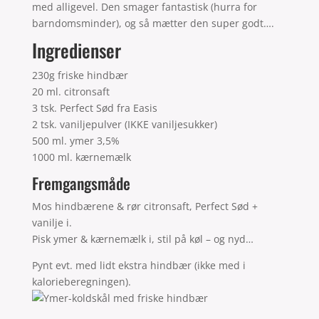
med alligevel. Den smager fantastisk (hurra for
barndomsminder), og så mætter den super godt….
Ingredienser
230g friske hindbær
20 ml. citronsaft
3 tsk. Perfect Sød fra Easis
2 tsk. vaniljepulver (IKKE vaniljesukker)
500 ml. ymer 3,5%
1000 ml. kærnemælk
Fremgangsmåde
Mos hindbærene & rør citronsaft, Perfect Sød +
vanilje i.
Pisk ymer & kærnemælk i, stil på køl – og nyd…
Pynt evt. med lidt ekstra hindbær (ikke med i
kalorieberegningen).