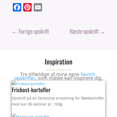
F
Pi
E
a
nt
m
c
er
ai
e
e
l
←
Forrige opskrift
Næste opskrift
→
b
st
o
o
Inspiration
k
Tre tilfældige af mine egne
favorit-
opskrifter
, som måske kan inspirere dig.
Friskost-kartofler
Opskrift på en fantastisk erstatning for flødekartofler,
med kun 86 kalorier pr. 100g.