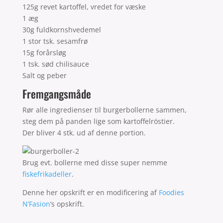
125g revet kartoffel, vredet for væske
1 æg
30g fuldkornshvedemel
1 stor tsk. sesamfrø
15g forårsløg
1 tsk. sød chilisauce
Salt og peber
Fremgangsmåde
Rør alle ingredienser til burgerbollerne sammen,
steg dem på panden lige som kartoffelröstier.
Der bliver 4 stk. ud af denne portion.
Brug evt. bollerne med disse super nemme
fiskefrikadeller
.
Denne her opskrift er en modificering af
Foodies
N’Fasion
‘s opskrift.