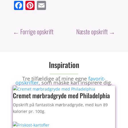
F
Pi
E
a
nt
m
c
er
ai
e
e
l
←
Forrige opskrift
Næste opskrift
→
b
st
o
o
Inspiration
k
Tre tilfældige af mine egne
favorit-
opskrifter
, som måske kan inspirere dig.
Cremet mørbradgryde med Philadelphia
Opskrift på fantastisk mørbradgryde, med kun 89
kalorier pr. 100g.