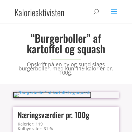
Kalorieaktivisten
“Burgerboller” af
kartoffel og squash
Opskrift på en ny og sund slags
burgerboller, med kun 119 kalorier pr.
100g.
Næringsværdier pr. 100g
Kalorier: 119
Kulhydrater: 61 %