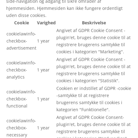
side-navigation og adgang til sikre områder af
hjemmesiden. Hjemmesiden kan ikke fungere ordentligt
uden disse cookies.
Cookie
Varighed
Beskrivelse
Angivet af GDPR Cookie Consent -
cookielawinfo-
plugin'et, bruges denne cookie til at
checkbox-
1 year
registrere brugerens samtykke til
advertisement
cookies i kategorien "Marketing".
Angivet af GDPR Cookie Consent -
cookielawinfo-
plugin'et, bruges denne cookie til at
checkbox-
1 year
registrere brugerens samtykke til
analytics
cookies i kategorien "Statistik".
Cookien er indstillet af GDPR -cookie
cookielawinfo-
-samtykke til at registrere
checkbox-
1 year
brugerens samtykke til cookies i
functional
kategorien "Funktionelle".
Angivet af GDPR Cookie Consent-
cookielawinfo-
plugin'et, bruges denne cookie til at
checkbox-
1 year
registrere brugerens samtykke til
necessary