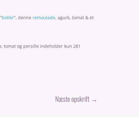
“
boller
“, denne
remoulade
, agurk, tomat & et
k, tomat og persille indeholder kun 281
Næste opskrift
→