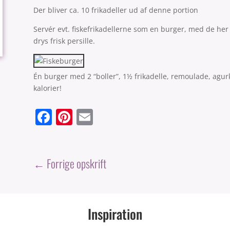
Der bliver ca. 10 frikadeller ud af denne portion
Servér evt. fiskefrikadellerne som en burger, med de her 
drys frisk persille.
Én burger med 2 “boller”, 1½ frikadelle, remoulade, agur
kalorier!
F
Pi
E
a
nt
m
c
er
ai
e
e
l
←
Forrige opskrift
b
st
o
Inspiration
o