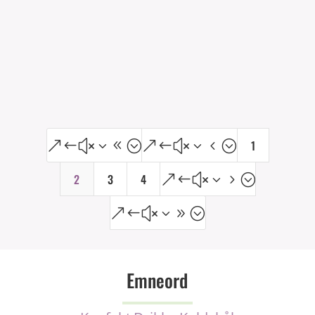
Ca. 2 portion(er), med 65 kalorier pr. portion på
ca. 360g.
Vis opskrift
1
&#x38;
&#x34;
2
3
4
&#x35;
&#x39;
Emneord