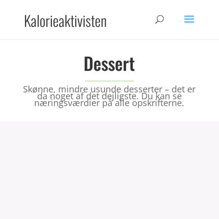
Kalorieaktivisten
Dessert
Skønne, mindre usunde desserter – det er
da noget af det dejligste. Du kan se
næringsværdier på alle opskrifterne.
Jordbærgrød
Dessert
34 kalorier pr. 100g.