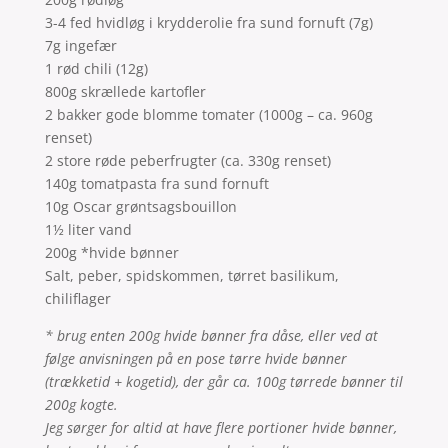
3-4 fed hvidløg i krydderolie fra sund fornuft (7g)
7g ingefær
1 rød chili (12g)
800g skrællede kartofler
2 bakker gode blomme tomater (1000g – ca. 960g
renset)
2 store røde peberfrugter (ca. 330g renset)
140g tomatpasta fra sund fornuft
10g Oscar grøntsagsbouillon
1½ liter vand
200g *hvide bønner
Salt, peber, spidskommen, tørret basilikum,
chiliflager
* brug enten 200g hvide bønner fra dåse, eller ved at
følge anvisningen på en pose tørre hvide bønner
(trækketid + kogetid), der går ca. 100g tørrede bønner til
200g kogte.
Jeg sørger for altid at have flere portioner hvide bønner,