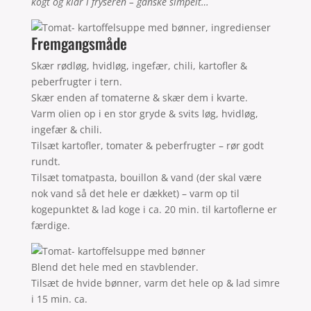
kogt og klar i fryseren – ganske simpelt…
Fremgangsmåde
Skær rødløg, hvidløg, ingefær, chili, kartofler &
peberfrugter i tern.
Skær enden af tomaterne & skær dem i kvarte.
Varm olien op i en stor gryde & svits løg, hvidløg,
ingefær & chili.
Tilsæt kartofler, tomater & peberfrugter – rør godt
rundt.
Tilsæt tomatpasta, bouillon & vand (der skal være
nok vand så det hele er dækket) – varm op til
kogepunktet & lad koge i ca. 20 min. til kartoflerne er
færdige.
Blend det hele med en stavblender.
Tilsæt de hvide bønner, varm det hele op & lad simre
i 15 min. ca.