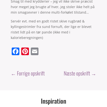
Smag til med krydderier – jeg vil ikke skrive præcist
hvor meget jeg brugte af hver, jeg stoler ikke helt på
min smagsevner i denne multi-forkølet tilstand…
Servér evt. med en godt ristet skive rugbrød &
kyllingestrimler fra sund fornuft, der lige er blevet
ristet lidt på en tør pande (ikke med i
kalorieberegningen)
F
Pi
E
a
nt
m
c
er
ai
e
e
l
←
Forrige opskrift
Næste opskrift
→
b
st
o
o
Inspiration
k