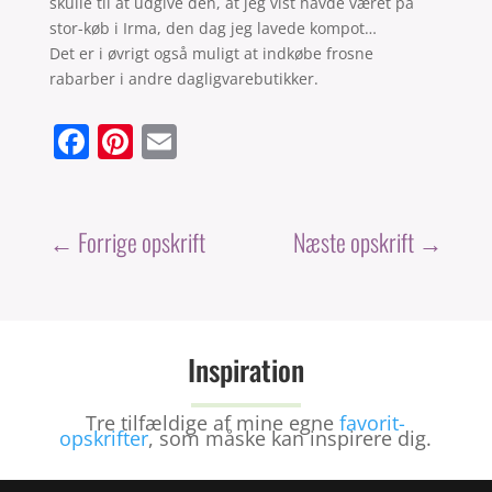
skulle til at udgive den, at jeg vist havde været på
stor-køb i Irma, den dag jeg lavede kompot…
Det er i øvrigt også muligt at indkøbe frosne
rabarber i andre dagligvarebutikker.
F
Pi
E
a
nt
m
c
er
ai
e
e
l
←
Forrige opskrift
Næste opskrift
→
b
st
o
o
Inspiration
k
Tre tilfældige af mine egne
favorit-
opskrifter
, som måske kan inspirere dig.