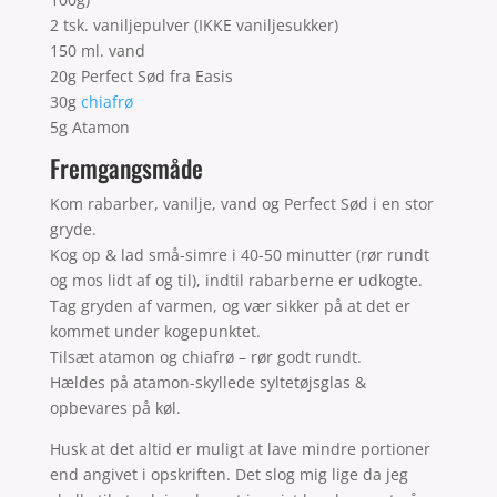
2 tsk. vaniljepulver (IKKE vaniljesukker)
150 ml. vand
20g Perfect Sød fra Easis
30g
chiafrø
5g Atamon
Fremgangsmåde
Kom rabarber, vanilje, vand og Perfect Sød i en stor
gryde.
Kog op & lad små-simre i 40-50 minutter (rør rundt
og mos lidt af og til), indtil rabarberne er udkogte.
Tag gryden af varmen, og vær sikker på at det er
kommet under kogepunktet.
Tilsæt atamon og chiafrø – rør godt rundt.
Hældes på atamon-skyllede syltetøjsglas &
opbevares på køl.
Husk at det altid er muligt at lave mindre portioner
end angivet i opskriften. Det slog mig lige da jeg