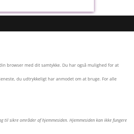
i din browser med dit samtykke. Du har også mulighed for at
tjeneste, du udtrykkeligt har anmodet om at bruge. For alle
g til sikre områder af hjemmesiden. Hjemmesiden kan ikke fungere