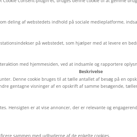
R Cookie Consent-plugin'et, bruges denne cookie til at gemme bruge
som deling af webstedets indhold på sociale medieplatforme, inds
præstationsindekser på webstedet, som hjælper med at levere en be
 interaktion med hjemmesiden, ved at indsamle og rapportere oplys
Beskrivelse
nter. Denne cookie bruges til at tælle antallet af besøg på en opskri
dre gentagne visninger af en opskrift af samme besøgende, tæller 
ites. Hensigten er at vise annoncer, der er relevante og engagere
assificere sammen med udbyderne af de enkelte cookies.