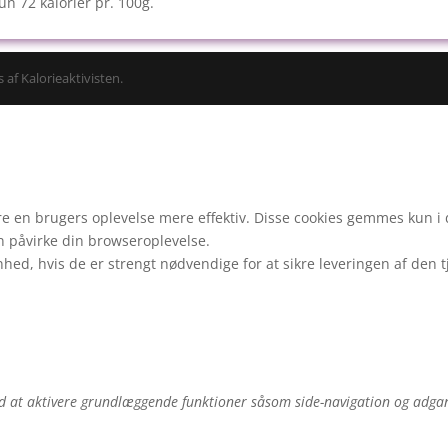
n 72 kalorier pr. 100g.
 af Kalorieaktivisten.
gøre en brugers oplevelse mere effektiv. Disse cookies gemmes kun 
an påvirke din browseroplevelse.
nhed, hvis de er strengt nødvendige for at sikre leveringen af den 
 at aktivere grundlæggende funktioner såsom side-navigation og adgan