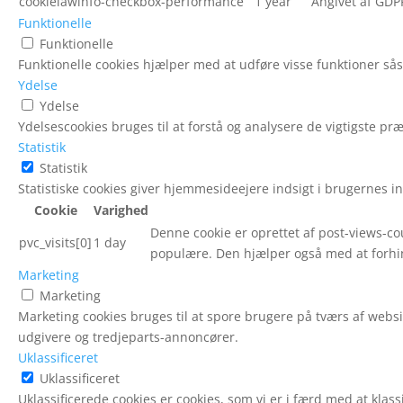
cookielawinfo-checkbox-performance
1 year
Angivet af GDP
Funktionelle
Funktionelle
Funktionelle cookies hjælper med at udføre visse funktioner så
Ydelse
Ydelse
Ydelsescookies bruges til at forstå og analysere de vigtigste 
Statistik
Statistik
Statistiske cookies giver hjemmesideejere indsigt i brugernes
Cookie
Varighed
Denne cookie er oprettet af post-views-cou
pvc_visits[0]
1 day
populære. Den hjælper også med at forhin
Marketing
Marketing
Marketing cookies bruges til at spore brugere på tværs af webs
udgivere og tredjeparts-annoncører.
Uklassificeret
Uklassificeret
Uklassificerede cookies er cookies, som vi er i færd med at kl