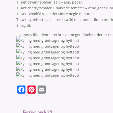
Tilsæt cayennepeber, salt + alm. peber.
Tilsæt cherrytomater + hakkede tomater – vend godt rund
Tilsæt Blomkål & lad det simre nogle minutter.
Tilsæt hyttehost, lad simre i ca 30 min. under lidt omrøri
Smag til.
Jeg synes ikke denne ret kræver noget tilbehør, der er
F
Pi
E
a
nt
m
c
er
ai
←
Forrige opskrift