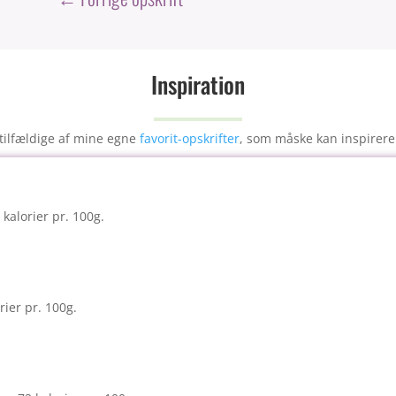
e
e
l
b
st
o
Inspiration
o
k
tilfældige af mine egne
favorit-opskrifter
, som måske kan inspirere
kalorier pr. 100g.
rier pr. 100g.