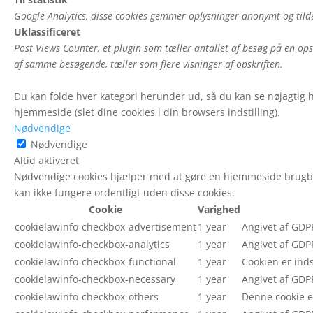
Google Analytics, disse cookies gemmer oplysninger anonymt og tild
Uklassificeret
Post Views Counter, et plugin som tæller antallet af besøg på en ops
af samme besøgende, tæller som flere visninger af opskriften.
Du kan folde hver kategori herunder ud, så du kan se nøjagtig h
hjemmeside (slet dine cookies i din browsers indstilling).
Nødvendige
Nødvendige
Altid aktiveret
Nødvendige cookies hjælper med at gøre en hjemmeside brugba
kan ikke fungere ordentligt uden disse cookies.
Cookie
Varighed
cookielawinfo-checkbox-advertisement
1 year
Angivet af GDPR
cookielawinfo-checkbox-analytics
1 year
Angivet af GDPR
cookielawinfo-checkbox-functional
1 year
Cookien er inds
cookielawinfo-checkbox-necessary
1 year
Angivet af GDPR
cookielawinfo-checkbox-others
1 year
Denne cookie er