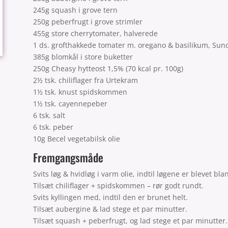
245g squash i grove tern
250g peberfrugt i grove strimler
455g store cherrytomater, halverede
1 ds. grofthakkede tomater m. oregano & basilikum, Sund 
385g blomkål i store buketter
250g Cheasy hytteost 1,5% (70 kcal pr. 100g)
2½ tsk. chiliflager fra Urtekram
1½ tsk. knust spidskommen
1½ tsk. cayennepeber
6 tsk. salt
6 tsk. peber
10g Becel vegetabilsk olie
Fremgangsmåde
Svits løg & hvidløg i varm olie, indtil løgene er blevet bla
Tilsæt chiliflager + spidskommen – rør godt rundt.
Svits kyllingen med, indtil den er brunet helt.
Tilsæt aubergine & lad stege et par minutter.
Tilsæt squash + peberfrugt, og lad stege et par minutter.