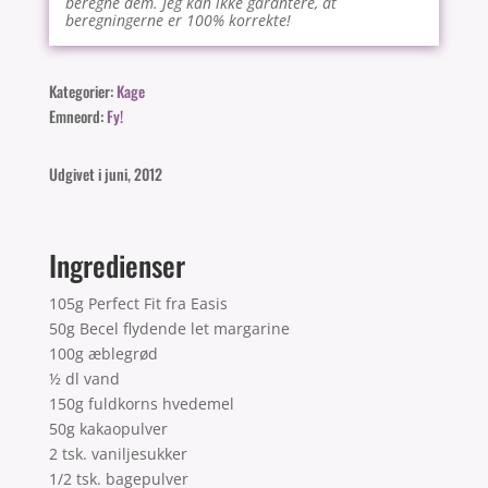
beregne dem. Jeg kan ikke garantere, at
beregningerne er 100% korrekte!
Kategorier:
Kage
Emneord:
Fy!
Udgivet i juni, 2012
Ingredienser
105g Perfect Fit fra Easis
50g Becel flydende let margarine
100g æblegrød
½ dl vand
150g fuldkorns hvedemel
50g kakaopulver
2 tsk. vaniljesukker
1/2 tsk. bagepulver