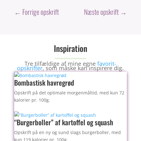
c
er
ai
e
e
l
←
Forrige opskrift
Næste opskrift
→
b
st
o
o
Inspiration
k
Tre tilfældige af mine egne
favorit-
opskrifter
, som måske kan inspirere dig.
Bombastisk havregrød
Opskrift på det optimale morgenmåltid, med kun 72
kalorier pr. 100g.
“Burgerboller” af kartoffel og squash
Opskrift på en ny og sund slags burgerboller, med
kun 119 kalorier pr. 100g.