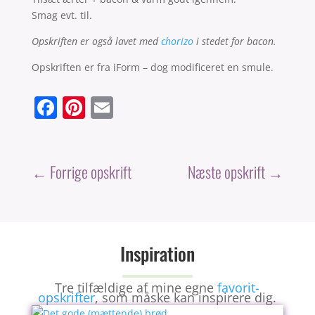
Smag evt. til.
Opskriften er også lavet med
chorizo
i stedet for bacon.
Opskriften er fra iForm – dog modificeret en smule.
F
Pi
E
a
nt
m
c
er
ai
e
e
l
←
Forrige opskrift
Næste opskrift
→
b
st
o
o
Inspiration
k
Tre tilfældige af mine egne
favorit-
opskrifter
, som måske kan inspirere dig.