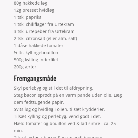
80g hakkede løg
12g presset hvidløg
1 tsk. paprika
1 tsk. chiliflager fra Urtekram
3 tsk. urtepeber fra Urtekram
2 tsk. citronsalt (eller alm. salt)
1 dåse hakkede tomater
½ ltr. kyllingebouillon
500g kylling inderfilet
200g ærter
Fremgangsmåde
Skyl perlebyg og stil det til afdrypning.
Steg bacon sprødt på en varm pande uden olie. Læg
dem fedtsugende papir.
Svits løg og hvidløg i olien, tilsæt krydderier.
Tilsæt kylling og perlebyg, vend godt i det.
Hæld tomater og bouillon ved & lad simre i ca. 25
min.
Tilsæt ærter + bacon & varm godt igennem.