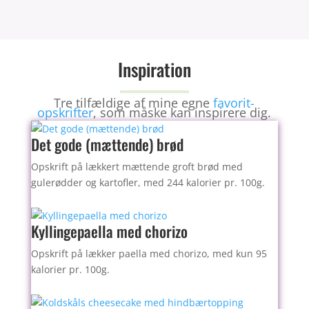
b
st
o
o
Inspiration
k
Tre tilfældige af mine egne
favorit-
opskrifter
, som måske kan inspirere dig.
Det gode (mættende) brød
Opskrift på lækkert mættende groft brød med
gulerødder og kartofler, med 244 kalorier pr. 100g.
Kyllingepaella med chorizo
Opskrift på lækker paella med chorizo, med kun 95
kalorier pr. 100g.