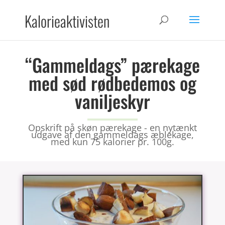
Kalorieaktivisten
“Gammeldags” pærekage
med sød rødbedemos og
vaniljeskyr
Opskrift på skøn pærekage - en nytænkt
udgave af den gammeldags æblekage,
med kun 75 kalorier pr. 100g.