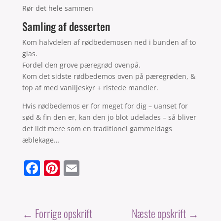
Rør det hele sammen
Samling af desserten
Kom halvdelen af rødbedemosen ned i bunden af to
glas.
Fordel den grove pæregrød ovenpå.
Kom det sidste rødbedemos oven på pæregrøden, &
top af med vaniljeskyr + ristede mandler.
Hvis rødbedemos er for meget for dig – uanset for
sød & fin den er, kan den jo blot udelades – så bliver
det lidt mere som en traditionel gammeldags
æblekage…
F
Pi
E
a
nt
m
c
er
ai
e
e
l
←
Forrige opskrift
Næste opskrift
→