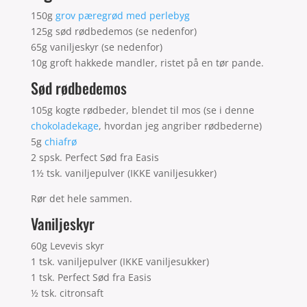
150g
grov pæregrød med perlebyg
125g sød rødbedemos (se nedenfor)
65g vaniljeskyr (se nedenfor)
10g groft hakkede mandler, ristet på en tør pande.
Sød rødbedemos
105g kogte rødbeder, blendet til mos (se i denne
chokoladekage
, hvordan jeg angriber rødbederne)
5g
chiafrø
2 spsk. Perfect Sød fra Easis
1½ tsk. vaniljepulver (IKKE vaniljesukker)
Rør det hele sammen.
Vaniljeskyr
60g Levevis skyr
1 tsk. vaniljepulver (IKKE vaniljesukker)
1 tsk. Perfect Sød fra Easis
½ tsk. citronsaft