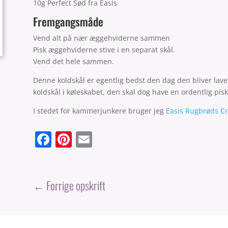
10g Perfect Sød fra Easis
Fremgangsmåde
Vend alt på nær æggehviderne sammen
Pisk æggehviderne stive i en separat skål.
Vend det hele sammen.
Denne koldskål er egentlig bedst den dag den bliver lav
koldskål i køleskabet, den skal dog have en ordentlig pisk
I stedet for kammerjunkere bruger jeg
Easis Rugbrøds C
F
Pi
E
a
nt
m
c
er
ai
e
e
l
←
Forrige opskrift
b
st
o