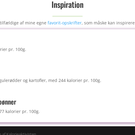
Inspiration
o
k
tilfældige af mine egne
favorit-opskrifter
, som måske kan inspirere
rier pr. 100g.
ulerødder og kartofler, med 244 kalorier pr. 100g.
 bønner
7 kalorier pr. 100g.
 af Kalorieaktivisten.