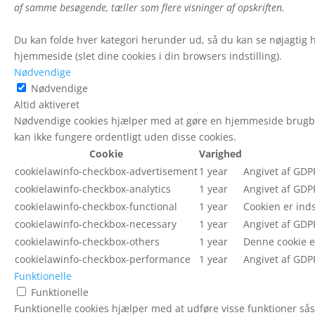
af samme besøgende, tæller som flere visninger af opskriften.
Du kan folde hver kategori herunder ud, så du kan se nøjagtig h
hjemmeside (slet dine cookies i din browsers indstilling).
Nødvendige
Nødvendige
Altid aktiveret
Nødvendige cookies hjælper med at gøre en hjemmeside brugba
kan ikke fungere ordentligt uden disse cookies.
Cookie
Varighed
cookielawinfo-checkbox-advertisement
1 year
Angivet af GDPR
cookielawinfo-checkbox-analytics
1 year
Angivet af GDPR
cookielawinfo-checkbox-functional
1 year
Cookien er inds
cookielawinfo-checkbox-necessary
1 year
Angivet af GDPR
cookielawinfo-checkbox-others
1 year
Denne cookie er
cookielawinfo-checkbox-performance
1 year
Angivet af GDP
Funktionelle
Funktionelle
Funktionelle cookies hjælper med at udføre visse funktioner så