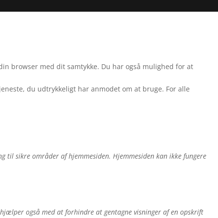
i din browser med dit samtykke. Du har også mulighed for at
tjeneste, du udtrykkeligt har anmodet om at bruge. For alle
g til sikre områder af hjemmesiden. Hjemmesiden kan ikke fungere
n hjælper også med at forhindre at gentagne visninger af en opskrift