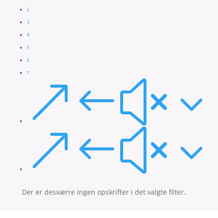
2
3
4
5
6
7
&#x3
&#x3
Der er desværre ingen opskrifter i det valgte filter.