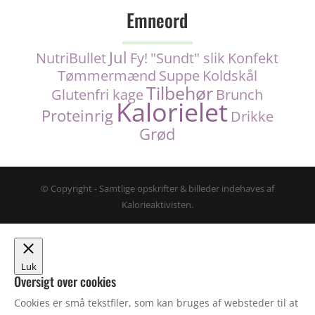
Emneord
Jul
NutriBullet
Fy!
"Sundt" slik
Konfekt
Tømmermænd
Suppe
Koldskål
Tilbehør
Glutenfri kage
Brunch
Kalorielet
Proteinrig
Drikke
Grød
© Copyright - Samtlige opskrifter & billeder indehaves af
Kalorieaktivisten.
Luk
Oversigt over cookies
Cookies er små tekstfiler, som kan bruges af websteder til at