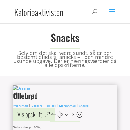
Kalorieaktivisten
Snacks
Selv om det skal være sundt, så er der
bestemt plads til snacks – i den mindre
usunde udgave. Der er næringsværdier på
alle opskrifterne.
Øllebrød
Aftensmad
|
Dessert
|
Frokost
|
Morgenmad
|
Snacks
Vis opskrift
54 kalorier pr. 100g.