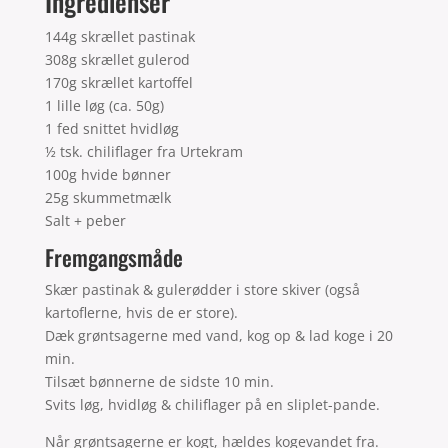
Ingredienser
144g skrællet pastinak
308g skrællet gulerod
170g skrællet kartoffel
1 lille løg (ca. 50g)
1 fed snittet hvidløg
½ tsk. chiliflager fra Urtekram
100g hvide bønner
25g skummetmælk
Salt + peber
Fremgangsmåde
Skær pastinak & gulerødder i store skiver (også
kartoflerne, hvis de er store).
Dæk grøntsagerne med vand, kog op & lad koge i 20
min.
Tilsæt bønnerne de sidste 10 min.
Svits løg, hvidløg & chiliflager på en sliplet-pande.
Når grøntsagerne er kogt, hældes kogevandet fra.