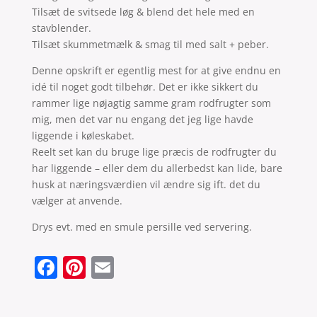
Tilsæt de svitsede løg & blend det hele med en
stavblender.
Tilsæt skummetmælk & smag til med salt + peber.
Denne opskrift er egentlig mest for at give endnu en
idé til noget godt tilbehør. Det er ikke sikkert du
rammer lige nøjagtig samme gram rodfrugter som
mig, men det var nu engang det jeg lige havde
liggende i køleskabet.
Reelt set kan du bruge lige præcis de rodfrugter du
har liggende – eller dem du allerbedst kan lide, bare
husk at næringsværdien vil ændre sig ift. det du
vælger at anvende.
Drys evt. med en smule persille ved servering.
F
Pi
E
a
nt
m
c
er
ai