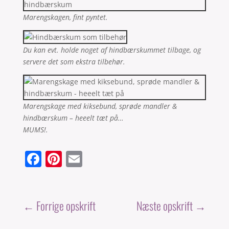
Marengskagen, fint pyntet.
Du kan evt. holde noget af hindbærskummet tilbage, og
servere det som ekstra tilbehør.
Marengskage med kiksebund, sprøde mandler &
hindbærskum – heeelt tæt på…
MUMS!.
F
Pi
E
a
nt
m
c
er
ai
e
e
l
←
Forrige opskrift
Næste opskrift
→
b
st