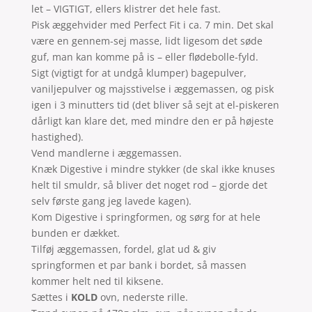
let – VIGTIGT, ellers klistrer det hele fast.
Pisk æggehvider med Perfect Fit i ca. 7 min. Det skal
være en gennem-sej masse, lidt ligesom det søde
guf, man kan komme på is – eller flødebolle-fyld.
Sigt (vigtigt for at undgå klumper) bagepulver,
vaniljepulver og majsstivelse i æggemassen, og pisk
igen i 3 minutters tid (det bliver så sejt at el-piskeren
dårligt kan klare det, med mindre den er på højeste
hastighed).
Vend mandlerne i æggemassen.
Knæk Digestive i mindre stykker (de skal ikke knuses
helt til smuldr, så bliver det noget rod – gjorde det
selv første gang jeg lavede kagen).
Kom Digestive i springformen, og sørg for at hele
bunden er dækket.
Tilføj æggemassen, fordel, glat ud & giv
springformen et par bank i bordet, så massen
kommer helt ned til kiksene.
Sættes i
KOLD
ovn, nederste rille.