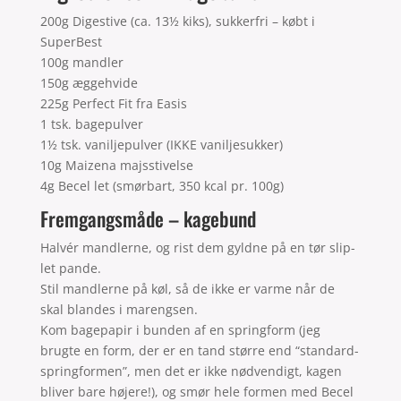
200g Digestive (ca. 13½ kiks), sukkerfri – købt i
SuperBest
100g mandler
150g æggehvide
225g Perfect Fit fra Easis
1 tsk. bagepulver
1½ tsk. vaniljepulver (IKKE vaniljesukker)
10g Maizena majsstivelse
4g Becel let (smørbart, 350 kcal pr. 100g)
Fremgangsmåde – kagebund
Halvér mandlerne, og rist dem gyldne på en tør slip-
let pande.
Stil mandlerne på køl, så de ikke er varme når de
skal blandes i marengsen.
Kom bagepapir i bunden af en springform (jeg
brugte en form, der er en tand større end “standard-
springformen”, men det er ikke nødvendigt, kagen
bliver bare højere!), og smør hele formen med Becel