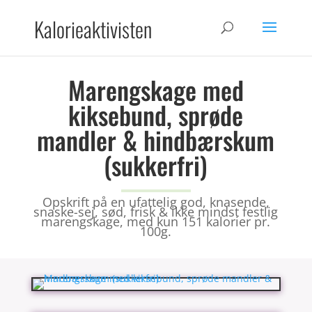
Kalorieaktivisten
Marengskage med
kiksebund, sprøde
mandler & hindbærskum
(sukkerfri)
Opskrift på en ufattelig god, knasende,
snaske-sej, sød, frisk & ikke mindst festlig
marengskage, med kun 151 kalorier pr.
100g.