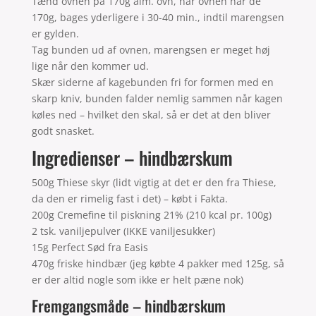
Tænd ovnen på 170g alm. ovn, når ovnen når de
170g, bages yderligere i 30-40 min., indtil marengsen
er gylden.
Tag bunden ud af ovnen, marengsen er meget høj
lige når den kommer ud.
Skær siderne af kagebunden fri for formen med en
skarp kniv, bunden falder nemlig sammen når kagen
køles ned – hvilket den skal, så er det at den bliver
godt snasket.
Ingredienser – hindbærskum
500g Thiese skyr (lidt vigtig at det er den fra Thiese,
da den er rimelig fast i det) – købt i Fakta.
200g Cremefine til piskning 21% (210 kcal pr. 100g)
2 tsk. vaniljepulver (IKKE vaniljesukker)
15g Perfect Sød fra Easis
470g friske hindbær (jeg købte 4 pakker med 125g, så
er der altid nogle som ikke er helt pæne nok)
Fremgangsmåde – hindbærskum