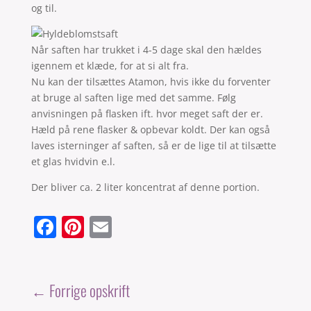
og til.
Når saften har trukket i 4-5 dage skal den hældes
igennem et klæde, for at si alt fra.
Nu kan der tilsættes Atamon, hvis ikke du forventer
at bruge al saften lige med det samme. Følg
anvisningen på flasken ift. hvor meget saft der er.
Hæld på rene flasker & opbevar koldt. Der kan også
laves isterninger af saften, så er de lige til at tilsætte
et glas hvidvin e.l.
Der bliver ca. 2 liter koncentrat af denne portion.
F
Pi
E
a
nt
m
c
er
ai
e
e
l
←
Forrige opskrift