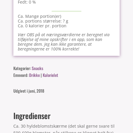
Fedt: 0 %
Ca. Mange portion(er)
Ca. portions størrelse: ? g
Ca. 0 kalorier pr. portion
Vær OBS på at næringsværdierne er beregnet via
tilføjelse af mine opskrifter i en app, som kan
beregne dem. Jeg kan ikke garantere, at
beregningerne er 100% korrekte!
Kategorier:
Snacks
Emneord:
Drikke
|
Kalorielet
Udgivet i juni, 2018
Ingredienser
Ca. 30 hyldeblomstskærme (det skal gerne svare til
500-600g blomster, når stilkene er klippet helt fra)