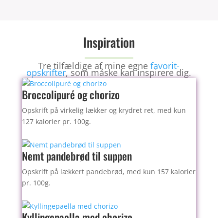
b
st
o
o
Inspiration
k
Tre tilfældige af mine egne
favorit-
opskrifter
, som måske kan inspirere dig.
Broccolipuré og chorizo
Opskrift på virkelig lækker og krydret ret, med kun
127 kalorier pr. 100g.
Nemt pandebrød til suppen
Opskrift på lækkert pandebrød, med kun 157 kalorier
pr. 100g.
Kyllingepaella med chorizo