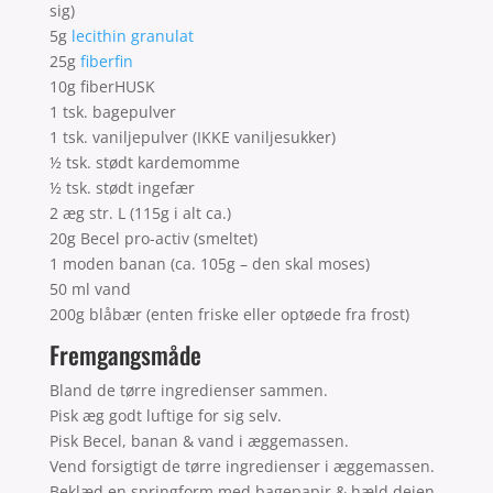
sig)
5g
lecithin granulat
25g
fiberfin
10g fiberHUSK
1 tsk. bagepulver
1 tsk. vaniljepulver (IKKE vaniljesukker)
½ tsk. stødt kardemomme
½ tsk. stødt ingefær
2 æg str. L (115g i alt ca.)
20g Becel pro-activ (smeltet)
1 moden banan (ca. 105g – den skal moses)
50 ml vand
200g blåbær (enten friske eller optøede fra frost)
Fremgangsmåde
Bland de tørre ingredienser sammen.
Pisk æg godt luftige for sig selv.
Pisk Becel, banan & vand i æggemassen.
Vend forsigtigt de tørre ingredienser i æggemassen.
Beklæd en springform med bagepapir & hæld dejen