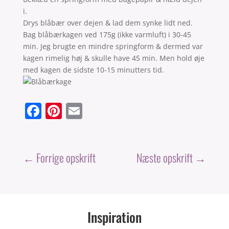
i.
Drys blåbær over dejen & lad dem synke lidt ned.
Bag blåbærkagen ved 175g (ikke varmluft) i 30-45
min. Jeg brugte en mindre springform & dermed var
kagen rimelig høj & skulle have 45 min. Men hold øje
med kagen de sidste 10-15 minutters tid.
F
Pi
E
a
nt
m
c
er
ai
e
e
l
←
Forrige opskrift
Næste opskrift
→
b
st
o
o
Inspiration
k